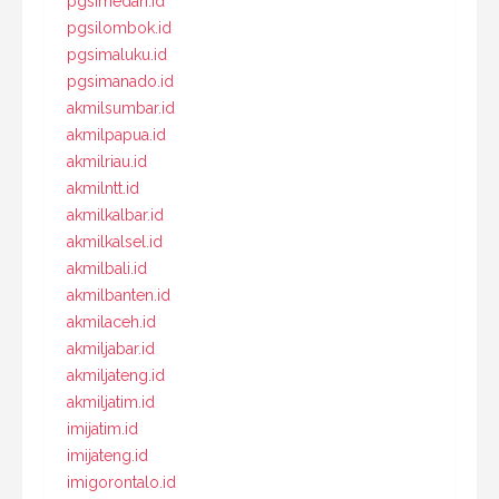
pgsimedan.id
pgsilombok.id
pgsimaluku.id
pgsimanado.id
akmilsumbar.id
akmilpapua.id
akmilriau.id
akmilntt.id
akmilkalbar.id
akmilkalsel.id
akmilbali.id
akmilbanten.id
akmilaceh.id
akmiljabar.id
akmiljateng.id
akmiljatim.id
imijatim.id
imijateng.id
imigorontalo.id