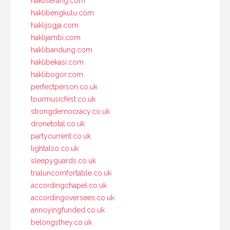
hakliserang.com
haklibengkulu.com
haklijogja.com
haklijambi.com
haklibandung.com
haklibekasi.com
haklibogor.com
perfectperson.co.uk
tourmusicfest.co.uk
strongdemocracy.co.uk
dronetotal.co.uk
partycurrent.co.uk
lightalso.co.uk
sleepyguards.co.uk
trialuncomfortable.co.uk
accordingchapel.co.uk
accordingoversees.co.uk
annoyingfunded.co.uk
belongsthey.co.uk