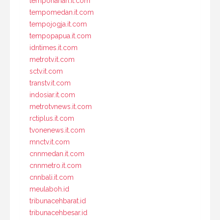
tempoharian.it.com
tempomedan.it.com
tempojogja.it.com
tempopapua.it.com
idntimes.it.com
metrotv.it.com
sctv.it.com
transtv.it.com
indosiar.it.com
metrotvnews.it.com
rctiplus.it.com
tvonenews.it.com
mnctv.it.com
cnnmedan.it.com
cnnmetro.it.com
cnnbali.it.com
meulaboh.id
tribunacehbarat.id
tribunacehbesar.id