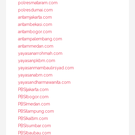
polresmataram.com
polresdumai.com
antamjakarta.com
antambekasi.com
antambogor.com
antampalembang.com
antammedan.com
yayasanarrohmah.com
yayasanpkbm.com
yayasanmambaulirsyad.com
yayasanabm.com
yayasandharmawanita.com
PBSIjakarta.com
PBSIbogor.com
PBSImedan.com
PBSIlampung.com
PBSIkaltim.com
PBSIsumbar.com
PBSIbaubau.com