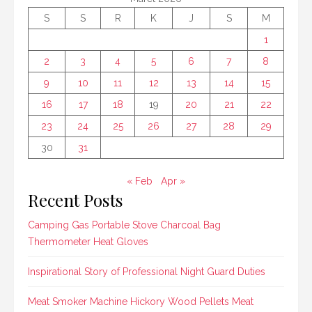
S
S
R
K
J
S
M
1
2
3
4
5
6
7
8
9
10
11
12
13
14
15
16
17
18
19
20
21
22
23
24
25
26
27
28
29
30
31
« Feb
Apr »
Recent Posts
Camping Gas Portable Stove Charcoal Bag
Thermometer Heat Gloves
Inspirational Story of Professional Night Guard Duties
Meat Smoker Machine Hickory Wood Pellets Meat