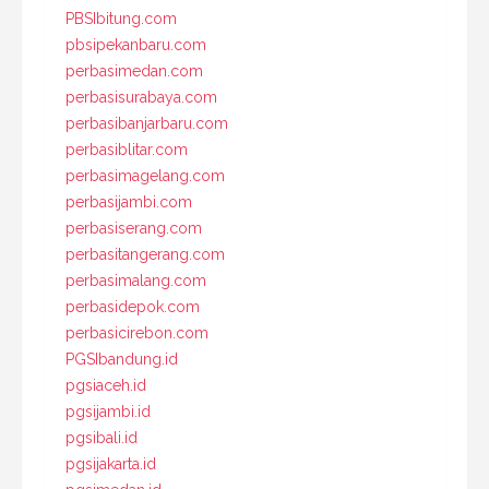
PBSIbitung.com
pbsipekanbaru.com
perbasimedan.com
perbasisurabaya.com
perbasibanjarbaru.com
perbasiblitar.com
perbasimagelang.com
perbasijambi.com
perbasiserang.com
perbasitangerang.com
perbasimalang.com
perbasidepok.com
perbasicirebon.com
PGSIbandung.id
pgsiaceh.id
pgsijambi.id
pgsibali.id
pgsijakarta.id