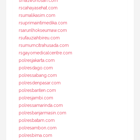
sma1wonosari.com
rscahayasehat.com
rsumalikasim.com
rsuprimaintimedika.com
rsarunlhokseumaw.com
rsufauziahbireu.com
rsumumcitrahusada.com
rsgayomedicalcentre.com
polresjakarta.com
polresdago.com
polressabang.com
polresdenpasar.com
polresbanten.com
polresjambi.com
polressamarinda.com
polresbanjarmasin.com
polresbatam.com
polresambon.com
polresbima.com