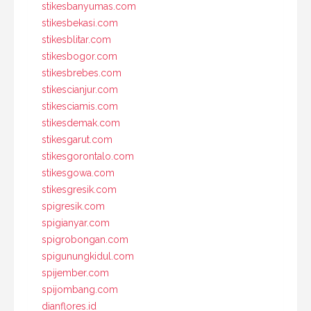
stikesbanyumas.com
stikesbekasi.com
stikesblitar.com
stikesbogor.com
stikesbrebes.com
stikescianjur.com
stikesciamis.com
stikesdemak.com
stikesgarut.com
stikesgorontalo.com
stikesgowa.com
stikesgresik.com
spigresik.com
spigianyar.com
spigrobongan.com
spigunungkidul.com
spijember.com
spijombang.com
dianflores.id