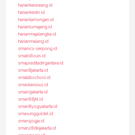
hariankarawang.id
hariankediri.id
harianlamongan.id
harianlumajang.id
harianmajalengka.id
harianmalang.id
smanics-serpong.id
smakstlouis.id
smapraditadirgantara.id
sman8jakarta.id
smalabschool.id
smaskanisius.id
sman2jakarta.id
sman68jkt.id
sman8yogyakarta.id
smasungguldel.id
sman1jogja.id
sman28dkijakarta.id