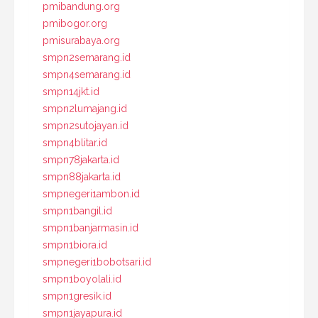
pmibandung.org
pmibogor.org
pmisurabaya.org
smpn2semarang.id
smpn4semarang.id
smpn14jkt.id
smpn2lumajang.id
smpn2sutojayan.id
smpn4blitar.id
smpn78jakarta.id
smpn88jakarta.id
smpnegeri1ambon.id
smpn1bangil.id
smpn1banjarmasin.id
smpn1biora.id
smpnegeri1bobotsari.id
smpn1boyolali.id
smpn1gresik.id
smpn1jayapura.id