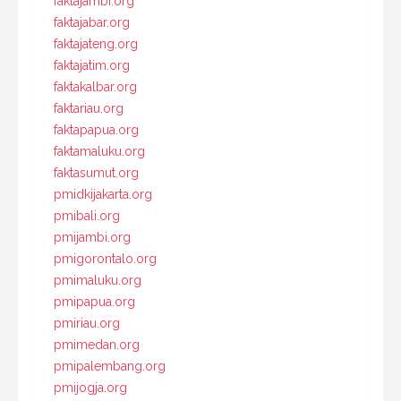
faktajambi.org
faktajabar.org
faktajateng.org
faktajatim.org
faktakalbar.org
faktariau.org
faktapapua.org
faktamaluku.org
faktasumut.org
pmidkijakarta.org
pmibali.org
pmijambi.org
pmigorontalo.org
pmimaluku.org
pmipapua.org
pmiriau.org
pmimedan.org
pmipalembang.org
pmijogja.org