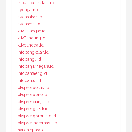
tribunacehselatan.id
ayoagam.id
ayoasahan.id
ayoasmat.id
klikBalangan.id
klikBandung.id
klikbanggai.id
infobangkalan.id
infobangli.id
infobanjarnegara.id
infobantaeng.id
infobantul.id
ekspresbekasi.id
ekspresbone.id
eksprescianjur.id
ekspresgresik.id
ekspresgorontalo.id
ekspresindramayu.id
harianjepara.id