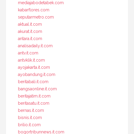
mediajabodetabek.com
kabarflores.com
seputarmetro.com
aktual.it.com
akurat.it.com
antara.it.com
analisadaily.it.com
antv.it.com
antvklik.it.com
ayojakarta.it.com
ayobandung.it.com
beritabali.it.com
bangsaonline.it.com
beritajatim.it.com
beritasatu.it.com
bernas.it.com
bisnis.it.com
brilio.it.com
bogortribunnews.it.com