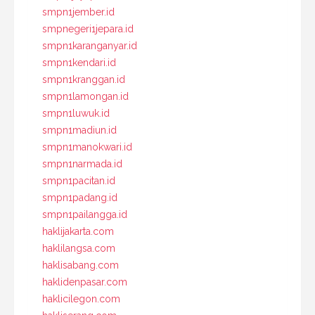
smpn1jember.id
smpnegeri1jepara.id
smpn1karanganyar.id
smpn1kendari.id
smpn1kranggan.id
smpn1lamongan.id
smpn1luwuk.id
smpn1madiun.id
smpn1manokwari.id
smpn1narmada.id
smpn1pacitan.id
smpn1padang.id
smpn1pailangga.id
haklijakarta.com
haklilangsa.com
haklisabang.com
haklidenpasar.com
haklicilegon.com