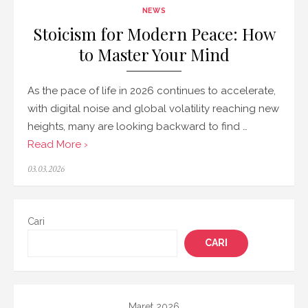
NEWS
Stoicism for Modern Peace: How
to Master Your Mind
As the pace of life in 2026 continues to accelerate,
with digital noise and global volatility reaching new
heights, many are looking backward to find …
Read More ›
Posted
03.03.2026
on
Cari
CARI
Maret 2026