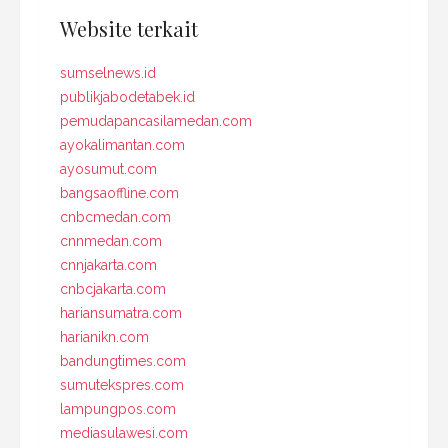
Website terkait
sumselnews.id
publikjabodetabek.id
pemudapancasilamedan.com
ayokalimantan.com
ayosumut.com
bangsaoffline.com
cnbcmedan.com
cnnmedan.com
cnnjakarta.com
cnbcjakarta.com
hariansumatra.com
harianikn.com
bandungtimes.com
sumutekspres.com
lampungpos.com
mediasulawesi.com