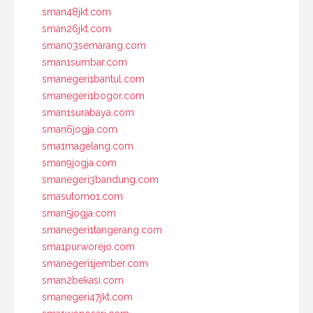
sman48jkt.com
sman26jkt.com
sman03semarang.com
sman1sumbar.com
smanegeri1bantul.com
smanegeri1bogor.com
sman1surabaya.com
sman6jogja.com
sma1magelang.com
sman9jogja.com
smanegeri3bandung.com
smasutomo1.com
sman5jogja.com
smanegeri1tangerang.com
sma1purworejo.com
smanegeri1jember.com
sman2bekasi.com
smanegeri47jkt.com