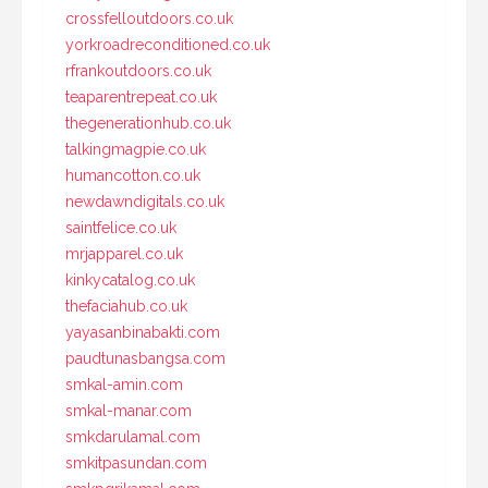
crossfelloutdoors.co.uk
yorkroadreconditioned.co.uk
rfrankoutdoors.co.uk
teaparentrepeat.co.uk
thegenerationhub.co.uk
talkingmagpie.co.uk
humancotton.co.uk
newdawndigitals.co.uk
saintfelice.co.uk
mrjapparel.co.uk
kinkycatalog.co.uk
thefaciahub.co.uk
yayasanbinabakti.com
paudtunasbangsa.com
smkal-amin.com
smkal-manar.com
smkdarulamal.com
smkitpasundan.com