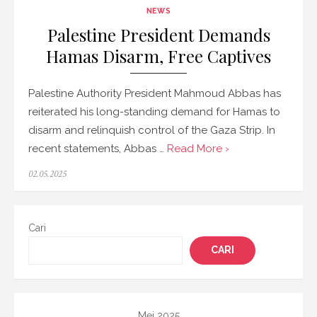
NEWS
Palestine President Demands
Hamas Disarm, Free Captives
Palestine Authority President Mahmoud Abbas has
reiterated his long-standing demand for Hamas to
disarm and relinquish control of the Gaza Strip. In
recent statements, Abbas …
Read More ›
Posted
02.05.2025
on
Cari
CARI
Mei 2025