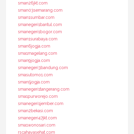
sman26jkt.com
sman03semarang.com
sman1sumbar.com
smanegeri1bantul.com
smanegeri1bogor.com
sman1surabaya.com
sman6jogja.com
sma1magelang.com
sman9jogja.com
smanegeri3bandung.com
smasutomo1.com
sman5jogja.com
smanegeri1tangerang.com
sma1purworejo.com
smanegeri1jember.com
sman2bekasi.com
smanegeri47jkt.com
sma1wonosari.com
rscahayasehat.com