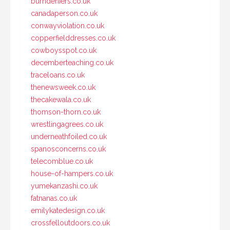
burndeniers.co.uk
canadaperson.co.uk
conwayviolation.co.uk
copperfielddresses.co.uk
cowboysspot.co.uk
decemberteaching.co.uk
traceloans.co.uk
thenewsweek.co.uk
thecakewala.co.uk
thomson-thorn.co.uk
wrestlingagrees.co.uk
underneathfoiled.co.uk
spanosconcerns.co.uk
telecomblue.co.uk
house-of-hampers.co.uk
yumekanzashi.co.uk
fatnanas.co.uk
emilykatedesign.co.uk
crossfelloutdoors.co.uk