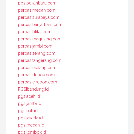
pbsipekanbaru.com
perbasimedan.com
perbasisurabaya.com
perbasibanjarbaru.com
perbasiblitar.com
perbasimagelang.com
perbasijambi.com
perbasiserang.com
perbasitangerang.com
perbasimalang.com
perbasidepok.com
perbasicirebon.com
PGSIbandung.id
pgsiaceh.id
pgsijambi.id
pgsibali.id
pgsijakarta.id
pgsimedan.id
pgsilombok.id