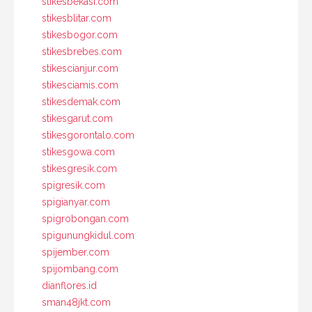
stikesbekasi.com
stikesblitar.com
stikesbogor.com
stikesbrebes.com
stikescianjur.com
stikesciamis.com
stikesdemak.com
stikesgarut.com
stikesgorontalo.com
stikesgowa.com
stikesgresik.com
spigresik.com
spigianyar.com
spigrobongan.com
spigunungkidul.com
spijember.com
spijombang.com
dianflores.id
sman48jkt.com