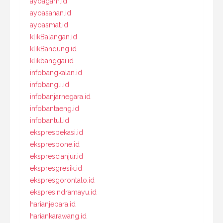
ayoagam.id
ayoasahan.id
ayoasmat.id
klikBalangan.id
klikBandung.id
klikbanggai.id
infobangkalan.id
infobangli.id
infobanjarnegara.id
infobantaeng.id
infobantul.id
ekspresbekasi.id
ekspresbone.id
eksprescianjur.id
ekspresgresik.id
ekspresgorontalo.id
ekspresindramayu.id
harianjepara.id
hariankarawang.id