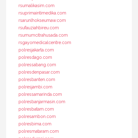
rsumalikasim.com
rsuprimaintimedika.com
rsarunlhokseumaw.com
rsufauziahbireu.com
rsumumcitrahusada.com
rsgayomedicalcentre.com
polresjakarta.com
polresdago.com
polressabang.com
polresdenpasar.com
polresbanten.com
polresjambi.com
polressamarinda.com
polresbanjarmasin.com
polresbatam.com
polresambon.com
polresbima.com
polresmataram.com