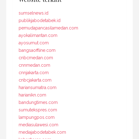
sumselnews.id
publikjabodetabek.id
pemudapancasilamedan.com
ayokalimantan.com
ayosumut.com
bangsaoffline.com
cnbcmedan.com
cnnmedan.com
cnnjakarta.com
cnbcjakarta.com
hariansumatra.com
harianikn.com
bandungtimes.com
sumutekspres.com
lampungpos.com
mediasulawesi.com
mediajabodetabek.com