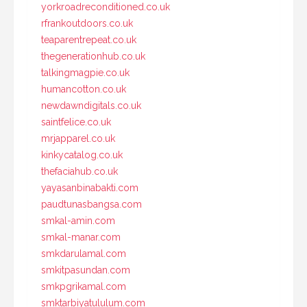
yorkroadreconditioned.co.uk
rfrankoutdoors.co.uk
teaparentrepeat.co.uk
thegenerationhub.co.uk
talkingmagpie.co.uk
humancotton.co.uk
newdawndigitals.co.uk
saintfelice.co.uk
mrjapparel.co.uk
kinkycatalog.co.uk
thefaciahub.co.uk
yayasanbinabakti.com
paudtunasbangsa.com
smkal-amin.com
smkal-manar.com
smkdarulamal.com
smkitpasundan.com
smkpgrikamal.com
smktarbiyatululum.com