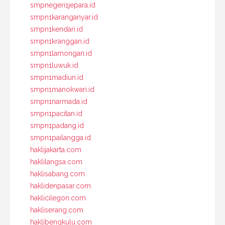
smpnegeri1jepara.id
smpn1karanganyar.id
smpn1kendari.id
smpn1kranggan.id
smpn1lamongan.id
smpn1luwuk.id
smpn1madiun.id
smpn1manokwari.id
smpn1narmada.id
smpn1pacitan.id
smpn1padang.id
smpn1pailangga.id
haklijakarta.com
haklilangsa.com
haklisabang.com
haklidenpasar.com
haklicilegon.com
hakliserang.com
haklibengkulu.com