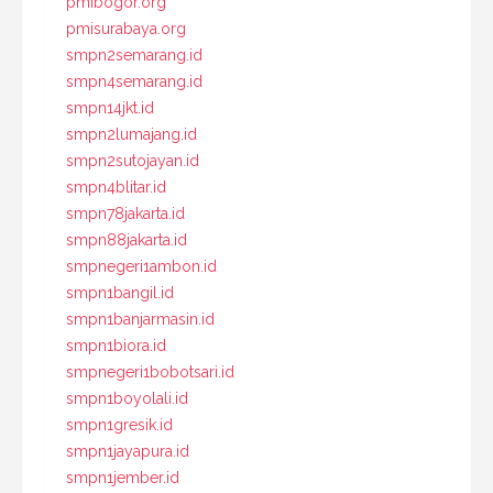
pmibogor.org
pmisurabaya.org
smpn2semarang.id
smpn4semarang.id
smpn14jkt.id
smpn2lumajang.id
smpn2sutojayan.id
smpn4blitar.id
smpn78jakarta.id
smpn88jakarta.id
smpnegeri1ambon.id
smpn1bangil.id
smpn1banjarmasin.id
smpn1biora.id
smpnegeri1bobotsari.id
smpn1boyolali.id
smpn1gresik.id
smpn1jayapura.id
smpn1jember.id