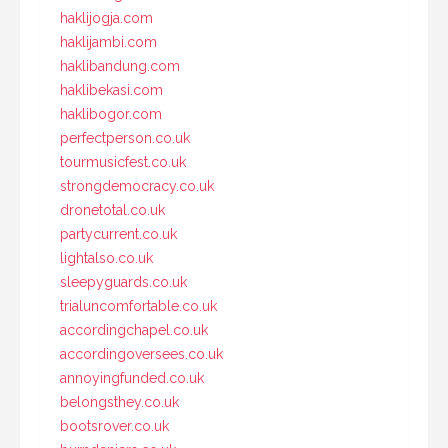
haklijogja.com
haklijambi.com
haklibandung.com
haklibekasi.com
haklibogor.com
perfectperson.co.uk
tourmusicfest.co.uk
strongdemocracy.co.uk
dronetotal.co.uk
partycurrent.co.uk
lightalso.co.uk
sleepyguards.co.uk
trialuncomfortable.co.uk
accordingchapel.co.uk
accordingoversees.co.uk
annoyingfunded.co.uk
belongsthey.co.uk
bootsrover.co.uk