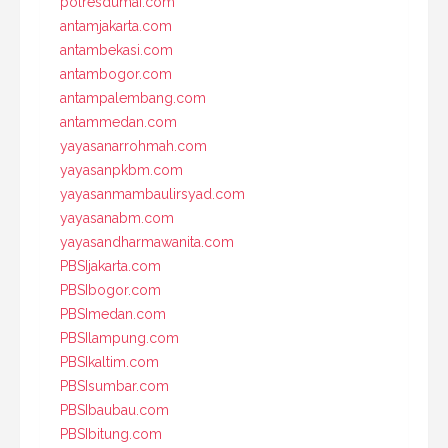
polresdumai.com
antamjakarta.com
antambekasi.com
antambogor.com
antampalembang.com
antammedan.com
yayasanarrohmah.com
yayasanpkbm.com
yayasanmambaulirsyad.com
yayasanabm.com
yayasandharmawanita.com
PBSIjakarta.com
PBSIbogor.com
PBSImedan.com
PBSIlampung.com
PBSIkaltim.com
PBSIsumbar.com
PBSIbaubau.com
PBSIbitung.com