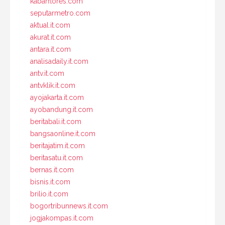
kabarflores.com
seputarmetro.com
aktual.it.com
akurat.it.com
antara.it.com
analisadaily.it.com
antv.it.com
antvklik.it.com
ayojakarta.it.com
ayobandung.it.com
beritabali.it.com
bangsaonline.it.com
beritajatim.it.com
beritasatu.it.com
bernas.it.com
bisnis.it.com
brilio.it.com
bogortribunnews.it.com
jogjakompas.it.com