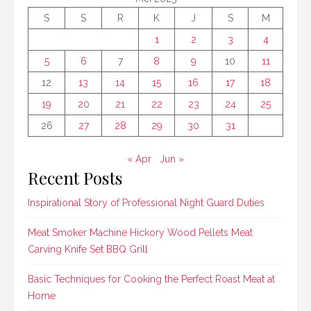
S
S
R
K
J
S
M
1
2
3
4
5
6
7
8
9
10
11
12
13
14
15
16
17
18
19
20
21
22
23
24
25
26
27
28
29
30
31
« Apr
Jun »
Recent Posts
Inspirational Story of Professional Night Guard Duties
Meat Smoker Machine Hickory Wood Pellets Meat
Carving Knife Set BBQ Grill
Basic Techniques for Cooking the Perfect Roast Meat at
Home