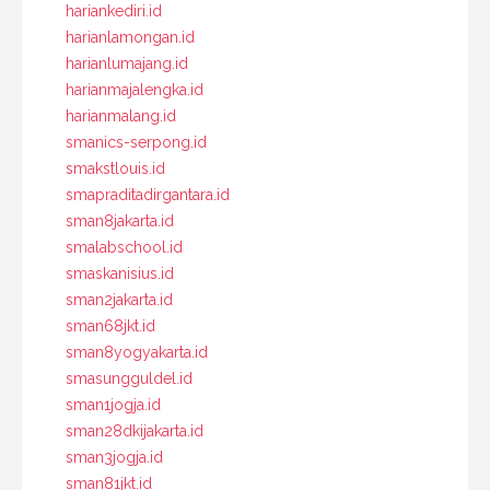
hariankediri.id
harianlamongan.id
harianlumajang.id
harianmajalengka.id
harianmalang.id
smanics-serpong.id
smakstlouis.id
smapraditadirgantara.id
sman8jakarta.id
smalabschool.id
smaskanisius.id
sman2jakarta.id
sman68jkt.id
sman8yogyakarta.id
smasungguldel.id
sman1jogja.id
sman28dkijakarta.id
sman3jogja.id
sman81jkt.id